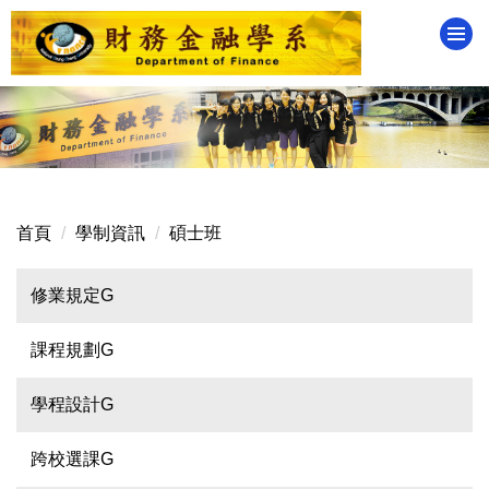
跳
到
主
要
內
容
區
首頁
學制資訊
碩士班
修業規定G
課程規劃G
學程設計G
跨校選課G