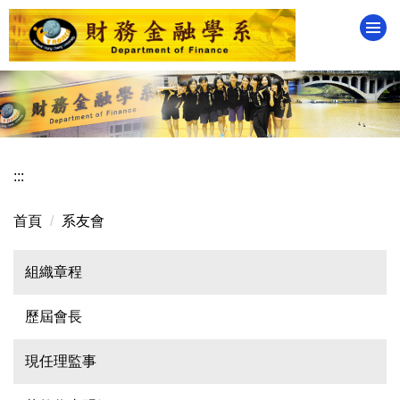
跳
到
主
要
內
容
區
:::
首頁
系友會
組織章程
歷屆會長
現任理監事