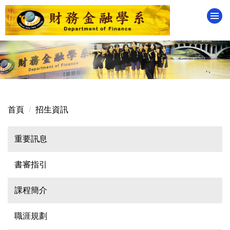
跳
到
主
要
內
容
區
首頁
招生資訊
重要訊息
書審指引
課程簡介
職涯規劃