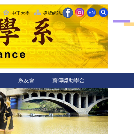
EN
中正大學
導覽網站........
訊
系友會
薪傳獎助學金