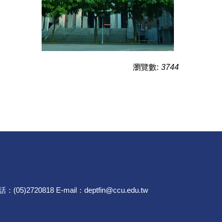
瀏覽數:
3744
720818 E-mail：deptfin@ccu.edu.tw