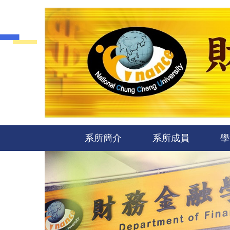
跳
到
主
要
內
容
區
系所簡介
系所成員
學