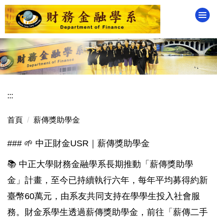
跳
到
主
要
內
容
區
:::
首頁
薪傳獎助學金
### 🌱 中正財金USR｜薪傳獎助學金
📚 中正大學財務金融學系長期推動「薪傳獎助學
金」計畫，至今已持續執行六年，每年平均募得約新
臺幣60萬元，由系友共同支持在學學生投入社會服
務。財金系學生透過薪傳獎助學金，前往「薪傳二手