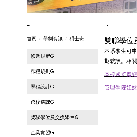
:::
:::
首頁
學制資訊
碩士班
雙聯學位
本系學生可
修業規定G
期就讀。相
課程規劃G
本校國際處
學程設計G
管理學院姐
跨校選課G
雙聯學位及交換學生G
企業實習G