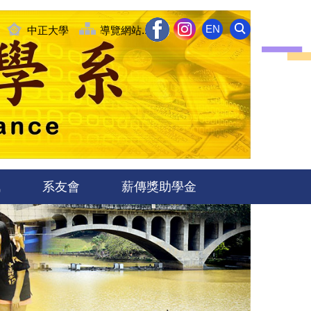
EN
中正大學
導覽網站........
訊
系友會
薪傳獎助學金