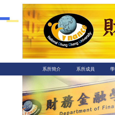
跳
到
主
要
內
容
區
系所簡介
系所成員
學