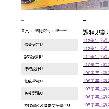
:::
:::
首頁
學制資訊
學士班
課程規劃
113學年度
修業規定U
112學年度
111學年度
課程規劃U
110學年度
學程設計U
109學年度
108學年度
校級學程U
107學年度
跨校選課U
106學年度
105學年度
雙聯學位及國際交換學生U