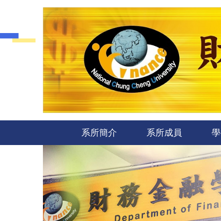
跳
到
主
要
內
容
區
系所簡介
系所成員
學