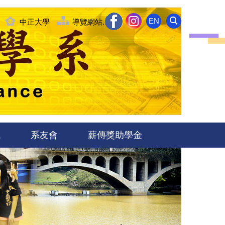
EN
中正大學
導覽網站........
訊
系友會
薪傳獎助學金