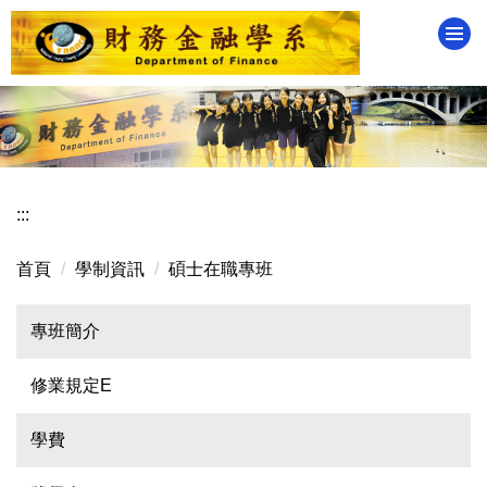
跳
到
主
要
內
容
區
:::
首頁
學制資訊
碩士在職專班
專班簡介
修業規定E
學費