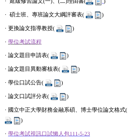
·
延緩修習論文(一)、(二)理由書(
)
·
碩士班、專班論文大綱評審表(
)
·
更換論文指導教授(
)
·
學位考試流程
·
論文題目申請表(
)
·
論文題目異動審核表(
)
·
學位口試公告(
)
·
論文口試評分表(
)
·
國立中正大學財務金融系碩、博士學位論文格式(
)
·
學位考試視訊口試懶人包111-5-23