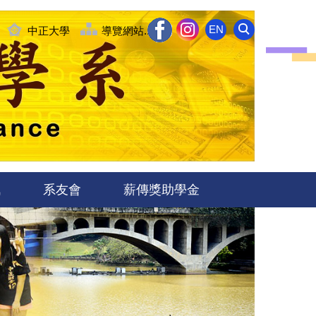
EN
中正大學
導覽網站........
訊
系友會
薪傳獎助學金