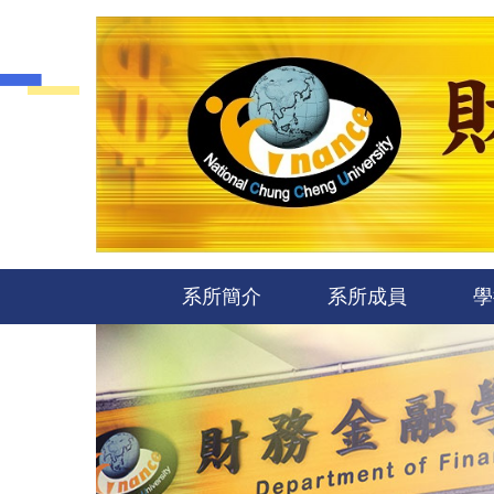
跳
到
主
要
內
容
區
系所簡介
系所成員
學